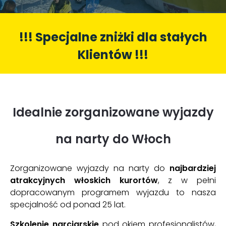
BFC Klub
O NAS
!!! Specjalne zniżki dla stałych
BLOG
Klientów !!!
O NAS
NASZA FILOZOFIA
DLA FIRM
PARTNERZY
HOTEL BONIFACIO
Idealnie zorganizowane wyjazdy
KARIERA
FAQ
na narty do Włoch
KONTAKT
Zorganizowane wyjazdy na narty do
najbardziej
atrakcyjnych włoskich kurortów
, z w pełni
dopracowanym programem wyjazdu to nasza
specjalność od ponad 25 lat.
Szkolenie narciarskie
pod okiem profesjonalistów,