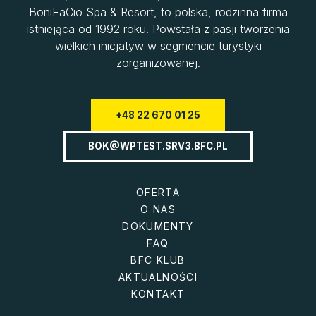
BoniFaCio Spa & Resort, to polska, rodzinna firma
istniejąca od 1992 roku. Powstała z pasji tworzenia
wielkich inicjatyw w segmencie turystyki
zorganizowanej.
+48 22 670 01 25
BOK@WPTEST.SRV3.BFC.PL
OFERTA
O NAS
DOKUMENTY
FAQ
BFC KLUB
AKTUALNOŚCI
KONTAKT