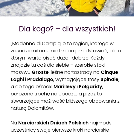
Dla kogo? – dla wszystkich!
„Madonna di Campiglio to region, którego w
zasadzie nikomu nie trzeba przedstawiać, ale o
którym warto pisać dużo i dobrze. Każdy
znajdzie tu coś dla siebie – szerokie stoki
masywu
Groste
, leśne nartostrady na
Cinque
Laghi
i
Pradalago
, wymagające trasy
Spinale
,
a do tego ośrodki
Marillevy
i
Folgaridy
,
położone trochę na uboczu, a przez to
stwarzające możliwość bliższego obcowania z
naturą Dolomitów.
Na
Narciarskich Dniach Polskich
najmłodsi
uczestnicy swoje pierwsze kroki narciarskie