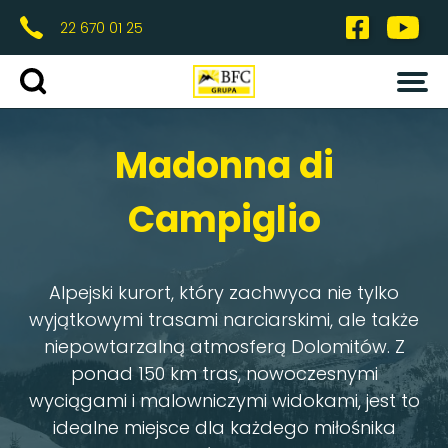
22 670 01 25
OFERTA
Wybierz termin
Madonna di
ZIMA
0
0
Campiglio
DOROŚLI
FERIE
MARZEC
KIEDY?
Alpejski kurort, który zachwyca nie tylko
GDZIE?
wyjątkowymi trasami narciarskimi, ale także
LATO
niepowtarzalną atmosferą Dolomitów. Z
ponad 150 km tras, nowoczesnymi
OBOZY
wyciągami i malowniczymi widokami, jest to
HOTEL BFC
SZKOŁA NARCIARSKA
idealne miejsce dla każdego miłośnika