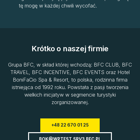
tę mogę w każdej chwili wycofać.
Krótko o naszej firmie
Grupa BFC, w skład której wchodzą: BFC CLUB, BFC
TRAVEL, BFC INCENTIVE, BFC EVENTS oraz Hotel
BoniFaCio Spa & Resort, to polska, rodzinna firma
istniejąca od 1992 roku. Powstała z pasji tworzenia
wielkich inicjatyw w segmencie turystyki
zorganizowanej.
+48 22 670 01 25
BOK@WPTEST.SRV3.BFC.PL