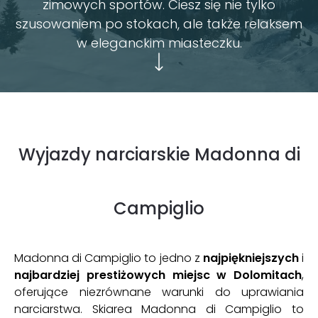
BFC Klub
zimowych sportów. Ciesz się nie tylko
szusowaniem po stokach, ale także relaksem
O NAS
w eleganckim miasteczku.
BLOG
O NAS
NASZA FILOZOFIA
DLA FIRM
PARTNERZY
Wyjazdy narciarskie Madonna di
HOTEL BONIFACIO
KARIERA
FAQ
Campiglio
KONTAKT
Madonna di Campiglio to jedno z
najpiękniejszych
i
najbardziej prestiżowych miejsc w Dolomitach
,
oferujące niezrównane warunki do uprawiania
narciarstwa. Skiarea Madonna di Campiglio to