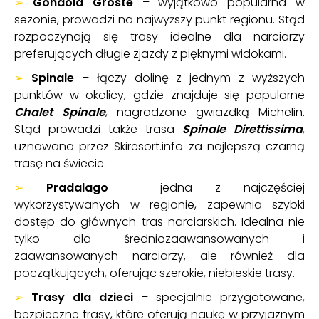
➢
Gondola Grostè
– wyjątkowo popularna w
sezonie, prowadzi na najwyższy punkt regionu. Stąd
rozpoczynają się trasy idealne dla narciarzy
preferujących długie zjazdy z pięknymi widokami.
➢
Spinale
– łączy dolinę z jednym z wyższych
punktów w okolicy, gdzie znajduje się popularne
Chalet Spinale
, nagrodzone gwiazdką Michelin.
Stąd prowadzi także trasa
Spinale Direttissima
,
uznawana przez Skiresort.info za najlepszą czarną
trasę na świecie.
➢
Pradalago
– jedna z najczęściej
wykorzystywanych w regionie, zapewnia szybki
dostęp do głównych tras narciarskich. Idealna nie
tylko dla średniozaawansowanych i
zaawansowanych narciarzy, ale również dla
początkujących, oferując szerokie, niebieskie trasy.
➢
Trasy dla dzieci
– specjalnie przygotowane,
bezpieczne trasy, które oferują naukę w przyjaznym