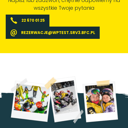
Napisz lub zadzwoń, chętnie odpowiemy na
wszystkie Twoje pytania
22 670 01 25
REZERWACJE@WPTEST.SRV3.BFC.PL