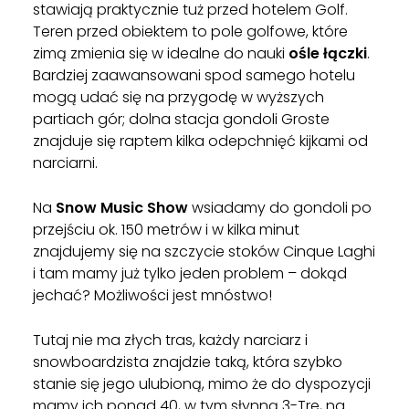
stawiają praktycznie tuż przed hotelem Golf.
Teren przed obiektem to pole golfowe, które
zimą zmienia się w idealne do nauki
ośle łączki
.
Bardziej zaawansowani spod samego hotelu
mogą udać się na przygodę w wyższych
partiach gór; dolna stacja gondoli Groste
znajduje się raptem kilka odepchnięć kijkami od
narciarni.
Na
Snow Music Show
wsiadamy do gondoli po
przejściu ok. 150 metrów i w kilka minut
znajdujemy się na szczycie stoków Cinque Laghi
i tam mamy już tylko jeden problem – dokąd
jechać? Możliwości jest mnóstwo!
Tutaj nie ma złych tras, każdy narciarz i
snowboardzista znajdzie taką, która szybko
stanie się jego ulubioną, mimo że do dyspozycji
mamy ich ponad 40, w tym słynną 3-Tre, na