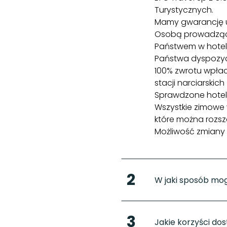
Turystycznych.
Mamy gwarancję u
Osobą prowadzącą 
Państwem w hotelu
Państwa dyspozycj
100% zwrotu wpła
stacji narciarskich
Sprawdzone hotel
Wszystkie zimowe 
które można rozsz
Możliwość zmiany 
2
W jaki sposób mo
Nasza strona inte
3
Aby znaleźć odpo
Jakie korzyści do