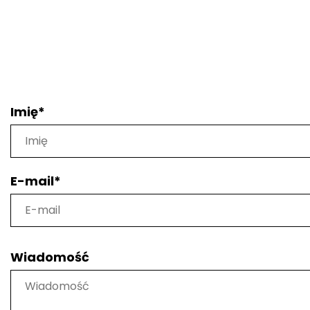
Campiglio
6-13.12.2025
Imię*
E-mail*
Wiadomość