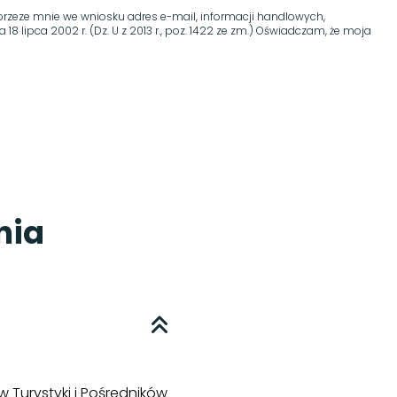
rzeze mnie we wniosku adres e-mail, informacji handlowych,
 lipca 2002 r. (Dz. U z 2013 r., poz. 1422 ze zm.) Oświadczam, że moja
nia
w Turystyki i Pośredników