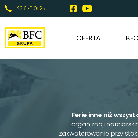
22 670 01 25
OFERTA
BFC
DOROŚLI
OB
FERIE
HO
MARZEC
Ferie inne niż wszystk
KIEDY?
organizacji narciars
zakwaterowanie przy stoku,
GDZIE?