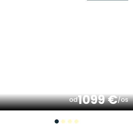
1099 €
od
/os
Madonna di Campiglio
Ferie Gold Club – Narciarskie Dni