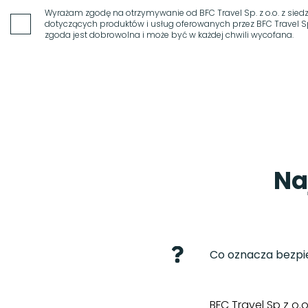
Wyrażam zgodę na otrzymywanie od BFC Travel Sp. z o.o. z sie
dotyczących produktów i usług oferowanych przez BFC Travel Sp. 
zgoda jest dobrowolna i może być w każdej chwili wycofana.
Na
Co oznacza bezpi
BFC Travel Sp z o.