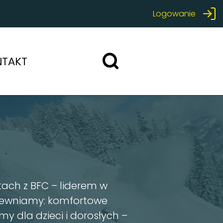
Logowanie
NTAKT
bierz termin
0
0
ach z BFC – liderem w
apewniamy: komfortowe
my dla dzieci i dorosłych –