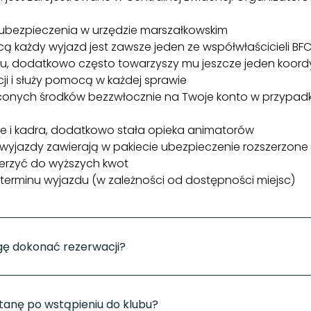
bezpieczenia w urzędzie marszałkowskim
każdy wyjazd jest zawsze jeden ze współwłaścicieli BFC,
, dodatkowo często towarzyszy mu jeszcze jeden koordyn
i i służy pomocą w każdej sprawie
conych środków bezzwłocznie na Twoje konto w przypadk
e i kadra, dodatkowo stała opieka animatorów
wyjazdy zawierają w pakiecie ubezpieczenie rozszerzone
erzyć do wyższych kwot
terminu wyjazdu (w zależności od dostępności miejsc)
gę dokonać rezerwacji?
rnetowa w intuicyjny sposób poprowadzi Państwa przez pr
wiednią ofertę
wystarczy wybrać termin i podać liczbę u
stanę po wstąpieniu do klubu?