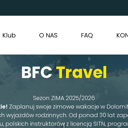
 Klub
O NAS
FAQ
KO
BFC
Travel
Wy
OZY
TEL BFC
Sezon ZIMA 2025/2026
ie!
Zaplanuj swoje zimowe wakacje w Dolomit
kich wyjazdów rodzinnych. Od ponad 30 lat z
 polskich instruktorów z licencją SITN, progra