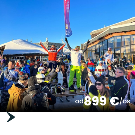
899 €
od
/os
Otwarcie sezonu zimowego
Snow Music Show – Madonna di