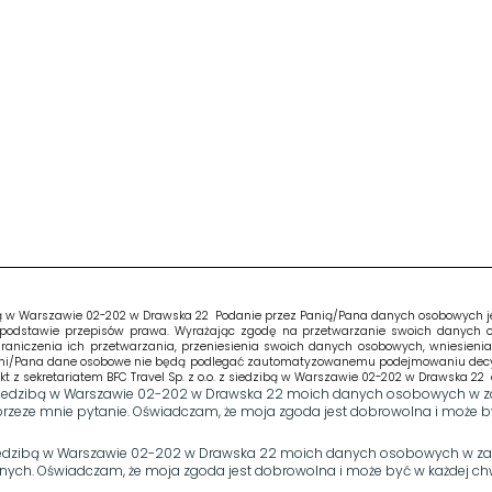
bą w Warszawie 02-202 w Drawska 22 Podanie przez Panią/Pana danych osobowych jest
podstawie przepisów prawa. Wyrażając zgodę na przetwarzanie swoich danych
 ograniczenia ich przetwarzania, przeniesienia swoich danych osobowych, wniesien
ni/Pana dane osobowe nie będą podlegać zautomatyzowanemu podejmowaniu decyzji, 
sekretariatem BFC Travel Sp. z o.o. z siedzibą w Warszawie 02-202 w Drawska 22 e-ma
z siedzibą w Warszawie 02-202 w Drawska 22 moich danych osobowych w zak
przeze mnie pytanie. Oświadczam, że moja zgoda jest dobrowolna i może by
siedzibą w Warszawie 02-202 w Drawska 22 moich danych osobowych w zakre
ch. Oświadczam, że moja zgoda jest dobrowolna i może być w każdej chw