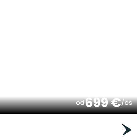
699 €
od
/os
Madonna di Campiglio
Oferta Indywidualna