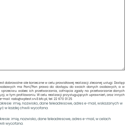
 dobrowolne ale konieczne w celu prawidłowej realizacji zlecanej usługi. Dostęp
 osobowych ma Pani/Pan prawo do: dostępu do swoich danych osobowych, a w
ia sprzeciwu wobec ich przetwarzania, cofnięcia zgody na przetwarzanie danych
w tym profilowaniu. W celu realizacji przysługujących uprawnień, oraz innych
il: rodo@wptest.srv3.bfc.pl, tel. 22 670 01 25
resie: imię, nazwisko, dane teleadresowe, adres e-mail, wskazanych w
ć w każdej chwili wycofana.
sie: imię, nazwisko, dane teleadresowe, adres e-mail, w celach
ili wycofana.