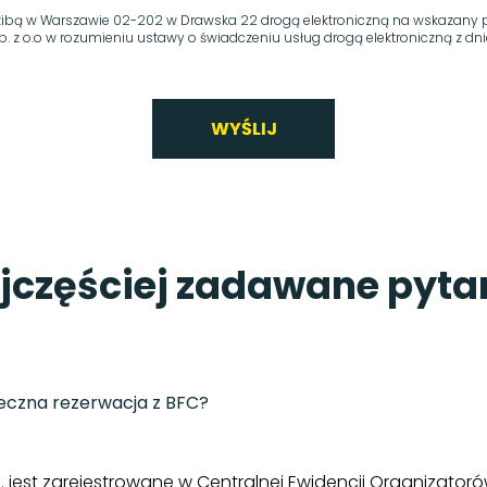
dzibą w Warszawie 02-202 w Drawska 22 drogą elektroniczną na wskazany p
z o.o w rozumieniu ustawy o świadczeniu usług drogą elektroniczną z dnia 18
WYŚLIJ
jczęściej zadawane pyta
eczna rezerwacja z BFC?
o. jest zarejestrowane w Centralnej Ewidencji Organizatoró