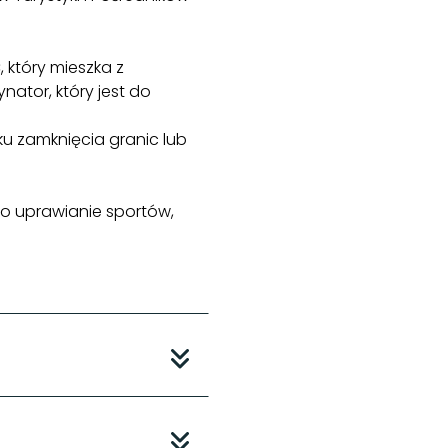
 który mieszka z
ator, który jest do
u zamknięcia granic lub
 o uprawianie sportów,
oces rezerwacji.
czestników oraz wiek