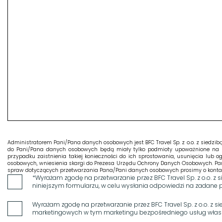
Administratorem Pani/Pana danych osobowych jest BFC Travel Sp. z o.o. z siedzi
do Pani/Pana danych osobowych będą miały tylko podmioty upoważnione na 
przypadku zaistnienia takiej konieczności do ich sprostowania, usunięcia lub
osobowych, wniesienia skargi do Prezesa Urzędu Ochrony Danych Osobowych. Pa
spraw dotyczących przetwarzania Pana/Pani danych osobowych prosimy o kontakt z 
*Wyrażam zgodę na przetwarzanie przez BFC Travel Sp. z o.o. 
niniejszym formularzu, w celu wysłania odpowiedzi na zadane 
Wyrażam zgodę na przetwarzanie przez BFC Travel Sp. z o.o. z 
marketingowych w tym marketingu bezpośredniego usług własny